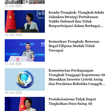
31-Jul-2026
Kemlu Tiongkok: Tiongkok Selalu
Jalankan Strategi Pertahanan
Nuklir Defensif dan Tidak
Berpartisipasi dalam Berbagai
Perlombaan Senjata Nuklir
31-Jul-2026
Kemenhan Tiongkok: Rencana
Ilegal Filipina Mutlak Tidak
Tercapai
31-Jul-2026
Kementerian Perdagangan
Tiongkok Tanggapi Keputusan AS
Masukkan Inverter Listrik Asing
dan Peralatan Robotika Canggih
ke dalam “Covered List”
30-Jul-2026
Proteksionisme Tidak Dapat
Tingkatkan Daya Saing AS