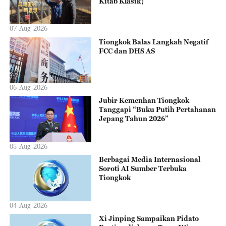
Kitab Klasik）
07-Aug-2026
Tiongkok Balas Langkah Negatif
FCC dan DHS AS
06-Aug-2026
Jubir Kemenhan Tiongkok
Tanggapi “Buku Putih Pertahanan
Jepang Tahun 2026”
05-Aug-2026
Berbagai Media Internasional
Soroti AI Sumber Terbuka
Tiongkok
04-Aug-2026
Xi Jinping Sampaikan Pidato