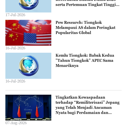
serta Pertemuan Tingkat Tinggi
tentang Tata Kelola Global
Kecerdasan Buatan
17-Jul-2026
Pew Research: Tiongkok
Melampaui AS dalam Peringkat
Popularitas Global
16-Jul-2026
Kemlu Tiongkok: Babak Kedua
"Tahun Tiongkok" APEC Sama
Menariknya
16-Jul-2026
Tingkatkan Kewaspadaan
terhadap “Remiliterisasi” Jepang
yang Telah Menjadi Ancaman
Nyata bagi Perdamaian dan
Stabilitas Kawasan
07-Aug-2026