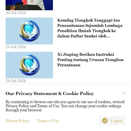
30-Jul-2026
Kemdag Tiongkok Tanggapi Isu
Pencantuman Sejumlah Lembaga
Penelitian Ilmiah Tiongkok ke
dalam Daftar Sanksi oleh
Departemen Pertahanan AS
29-Jul-2026
Xi Jinping Berikan Instruksi
Penting tentang Urusan Tionghoa
Perantauan
28-Jul-2026
Xi Jinping Adakan Upacara
Our Privacy Statement & Cookie Policy
Sambutan Kunjungan Presiden
Slowakia ke Tiongkok
By continuing to browse our site you agree to our use of cookies, revised
Privacy Policy and Terms of Use. You can change your cookie settings
through your browser.
28-Jul-2026
Privacy Policy
Terms of Use
I agree
Xi Jinping Lakukan Pembicaraan
Telepon dengan Presiden Brasil