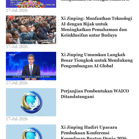
Daya Penting untuk Mendorong
Kemakmuran Bersama dan
17-Jul-2026
Menjaga Keamanan Bersama
Xi Jinping: Manfaatkan Teknologi
AI dengan Bijak untuk
Meningkatkan Pemahaman dan
Keinklusifan antar Budaya
17-Jul-2026
Xi Jinping Umumkan Langkah
Besar Tiongkok untuk Mendukung
Pengembangan AI Global
17-Jul-2026
Perjanjian Pembentukan WAICO
Ditandatangani
17-Jul-2026
Xi Jinping Hadiri Upacara
Pembukaan Konferensi
Kecerdasan Buatan Dunia 2026