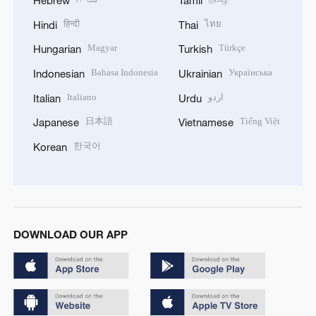
हिन्दी
ไทย
Hindi
Thai
Magyar
Türkçe
Hungarian
Turkish
Bahasa Indonesia
Українська
Indonesian
Ukrainian
Italiano
اردو
Italian
Urdu
日本語
Tiếng Việt
Japanese
Vietnamese
한국어
Korean
DOWNLOAD OUR APP