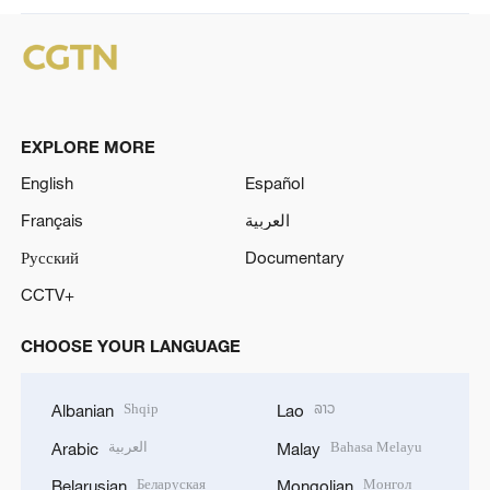
EXPLORE MORE
English
Español
Français
العربية
Русский
Documentary
CCTV+
CHOOSE YOUR LANGUAGE
Shqip
ລາວ
Albanian
Lao
العربية
Bahasa Melayu
Arabic
Malay
Беларуская
Монгол
Belarusian
Mongolian