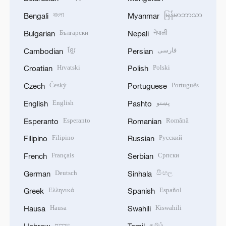
বাংলা
မြန်မာဘာသာ
Bengali
Myanmar
Български
नेपाली
Bulgarian
Nepali
ខ្មែរ
فارسی
Cambodian
Persian
Hrvatski
Polski
Croatian
Polish
Český
Português
Czech
Portuguese
English
پښتو
English
Pashto
Esperanto
Română
Esperanto
Romanian
Filipino
Русский
Filipino
Russian
Français
Српски
French
Serbian
Deutsch
සිංහල
German
Sinhala
Ελληνικά
Español
Greek
Spanish
Hausa
Kiswahili
Hausa
Swahili
עברית
தமிழ்
Hebrew
Tamil