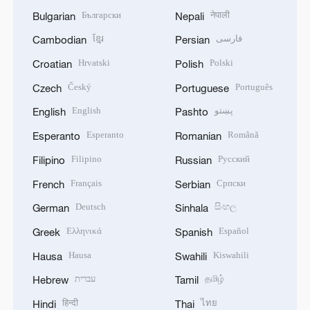
Български
नेपाली
Bulgarian
Nepali
ខ្មែរ
فارسی
Cambodian
Persian
Hrvatski
Polski
Croatian
Polish
Český
Português
Czech
Portuguese
English
پښتو
English
Pashto
Esperanto
Română
Esperanto
Romanian
Filipino
Русский
Filipino
Russian
Français
Српски
French
Serbian
Deutsch
සිංහල
German
Sinhala
Ελληνικά
Español
Greek
Spanish
Hausa
Kiswahili
Hausa
Swahili
עברית
தமிழ்
Hebrew
Tamil
हिन्दी
ไทย
Hindi
Thai