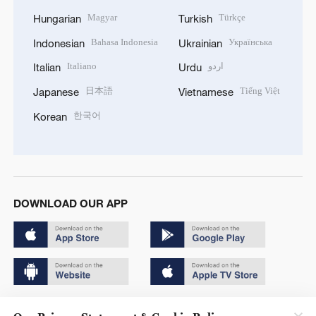
Magyar
Türkçe
Hungarian
Turkish
Bahasa Indonesia
Українська
Indonesian
Ukrainian
Italiano
اردو
Italian
Urdu
日本語
Tiếng Việt
Japanese
Vietnamese
한국어
Korean
DOWNLOAD OUR APP
Copyright © 2024 CGTN.