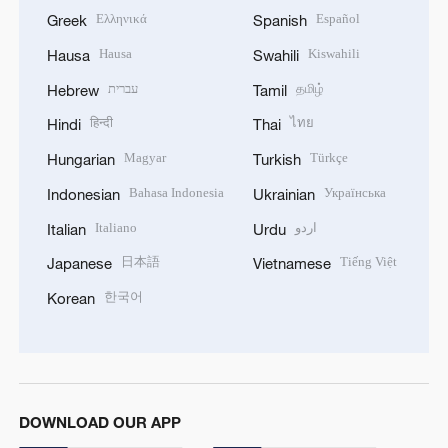
Ελληνικά
Español
Greek
Spanish
Hausa
Kiswahili
Hausa
Swahili
עברית
தமிழ்
Hebrew
Tamil
हिन्दी
ไทย
Hindi
Thai
Magyar
Türkçe
Hungarian
Turkish
Bahasa Indonesia
Українська
Indonesian
Ukrainian
Italiano
اردو
Italian
Urdu
日本語
Tiếng Việt
Japanese
Vietnamese
한국어
Korean
DOWNLOAD OUR APP