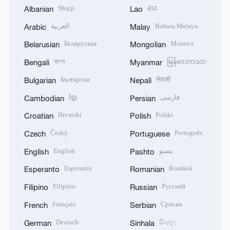
Shqip
ລາວ
Albanian
Lao
العربية
Bahasa Melayu
Arabic
Malay
Беларуская
Монгол
Belarusian
Mongolian
বাংলা
မြန်မာဘာသာ
Bengali
Myanmar
Български
नेपाली
Bulgarian
Nepali
ខ្មែរ
فارسی
Cambodian
Persian
Hrvatski
Polski
Croatian
Polish
Český
Português
Czech
Portuguese
English
پښتو
English
Pashto
Esperanto
Română
Esperanto
Romanian
Filipino
Русский
Filipino
Russian
Français
Српски
French
Serbian
Deutsch
සිංහල
German
Sinhala