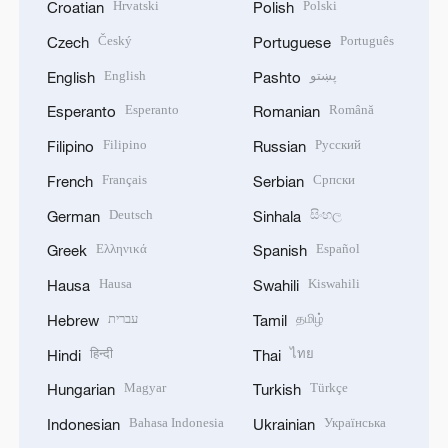
Hrvatski
Polski
Croatian
Polish
Český
Português
Czech
Portuguese
English
پښتو
English
Pashto
Esperanto
Română
Esperanto
Romanian
Filipino
Русский
Filipino
Russian
Français
Српски
French
Serbian
Deutsch
සිංහල
German
Sinhala
Ελληνικά
Español
Greek
Spanish
Hausa
Kiswahili
Hausa
Swahili
עברית
தமிழ்
Hebrew
Tamil
हिन्दी
ไทย
Hindi
Thai
Magyar
Türkçe
Hungarian
Turkish
Bahasa Indonesia
Українська
Indonesian
Ukrainian