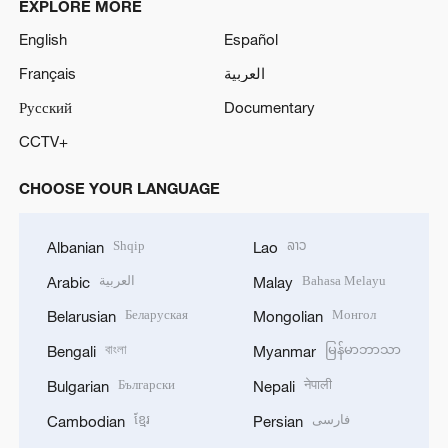
EXPLORE MORE
English
Español
Français
العربية
Русский
Documentary
CCTV+
CHOOSE YOUR LANGUAGE
Shqip
ລາວ
Albanian
Lao
العربية
Bahasa Melayu
Arabic
Malay
Беларуская
Монгол
Belarusian
Mongolian
বাংলা
မြန်မာဘာသာ
Bengali
Myanmar
Български
नेपाली
Bulgarian
Nepali
ខ្មែរ
فارسی
Cambodian
Persian