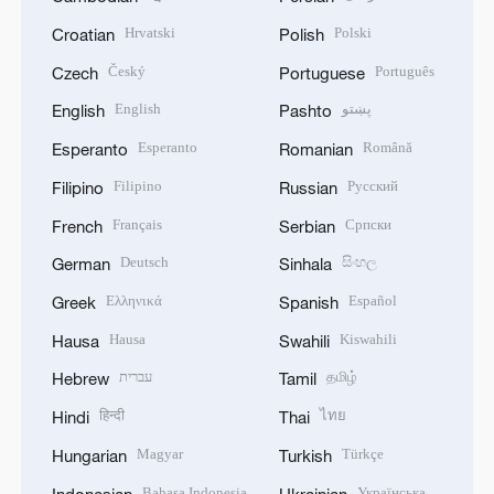
Hrvatski
Polski
Croatian
Polish
Český
Português
Czech
Portuguese
English
پښتو
English
Pashto
Esperanto
Română
Esperanto
Romanian
Filipino
Русский
Filipino
Russian
Français
Српски
French
Serbian
Deutsch
සිංහල
German
Sinhala
Ελληνικά
Español
Greek
Spanish
Hausa
Kiswahili
Hausa
Swahili
עברית
தமிழ்
Hebrew
Tamil
हिन्दी
ไทย
Hindi
Thai
Magyar
Türkçe
Hungarian
Turkish
Bahasa Indonesia
Українська
Indonesian
Ukrainian