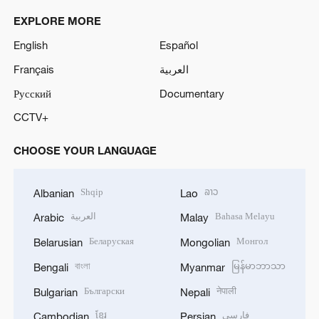
EXPLORE MORE
English
Español
Français
العربية
Русский
Documentary
CCTV+
CHOOSE YOUR LANGUAGE
Shqip
ລາວ
Albanian
Lao
العربية
Bahasa Melayu
Arabic
Malay
Беларуская
Монгол
Belarusian
Mongolian
বাংলা
မြန်မာဘာသာ
Bengali
Myanmar
Български
नेपाली
Bulgarian
Nepali
ខ្មែរ
فارسی
Cambodian
Persian