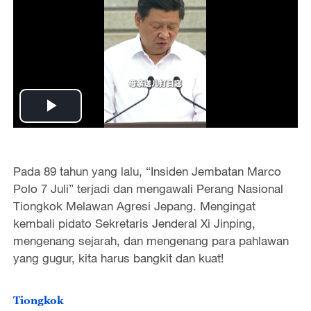
P
l
Pada 89 tahun yang lalu, “Insiden Jembatan Marco
a
Polo 7 Juli” terjadi dan mengawali Perang Nasional
Tiongkok Melawan Agresi Jepang. Mengingat
y
kembali pidato Sekretaris Jenderal Xi Jinping,
mengenang sejarah, dan mengenang para pahlawan
V
yang gugur, kita harus bangkit dan kuat!
i
Tiongkok
d