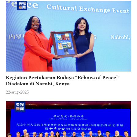
e
o
Kegiatan Pertukaran Budaya “Echoes of Peace”
Diadakan di Narobi, Kenya
22-Aug-2025