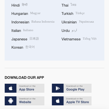
हिन्दी
ไทย
Hindi
Thai
Magyar
Türkçe
Hungarian
Turkish
Bahasa Indonesia
Українська
Indonesian
Ukrainian
Italiano
اردو
Italian
Urdu
日本語
Tiếng Việt
Japanese
Vietnamese
한국어
Korean
DOWNLOAD OUR APP