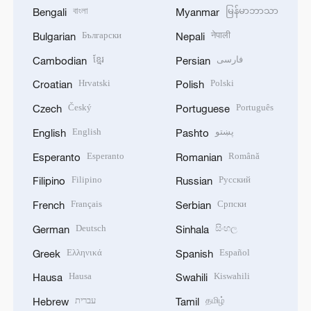
বাংলা
မြန်မာဘာသာ
Bengali
Myanmar
Български
नेपाली
Bulgarian
Nepali
ខ្មែរ
فارسی
Cambodian
Persian
Hrvatski
Polski
Croatian
Polish
Český
Português
Czech
Portuguese
English
پښتو
English
Pashto
Esperanto
Română
Esperanto
Romanian
Filipino
Русский
Filipino
Russian
Français
Српски
French
Serbian
Deutsch
සිංහල
German
Sinhala
Ελληνικά
Español
Greek
Spanish
Hausa
Kiswahili
Hausa
Swahili
עברית
தமிழ்
Hebrew
Tamil