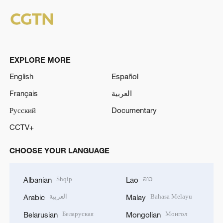
EXPLORE MORE
English
Español
Français
العربية
Русский
Documentary
CCTV+
CHOOSE YOUR LANGUAGE
Shqip
ລາວ
Albanian
Lao
العربية
Bahasa Melayu
Arabic
Malay
Беларуская
Монгол
Belarusian
Mongolian