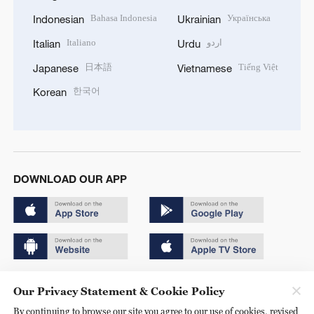
Bahasa Indonesia
Українська
Indonesian
Ukrainian
Italiano
اردو
Italian
Urdu
日本語
Tiếng Việt
Japanese
Vietnamese
한국어
Korean
DOWNLOAD OUR APP
Copyright © 2024 CGTN.
Our Privacy Statement & Cookie Policy
京ICP备20000184号
By continuing to browse our site you agree to our use of cookies, revised