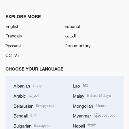
EXPLORE MORE
English
Español
Français
العربية
Русский
Documentary
CCTV+
CHOOSE YOUR LANGUAGE
Shqip
ລາວ
Albanian
Lao
العربية
Bahasa Melayu
Arabic
Malay
Беларуская
Монгол
Belarusian
Mongolian
বাংলা
မြန်မာဘာသာ
Bengali
Myanmar
Български
नेपाली
Bulgarian
Nepali