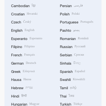
ខ្មែរ
فارسی
Cambodian
Persian
Hrvatski
Polski
Croatian
Polish
Český
Português
Czech
Portuguese
English
پښتو
English
Pashto
Esperanto
Română
Esperanto
Romanian
Filipino
Русский
Filipino
Russian
Français
Српски
French
Serbian
Deutsch
සිංහල
German
Sinhala
Ελληνικά
Español
Greek
Spanish
Hausa
Kiswahili
Hausa
Swahili
עברית
தமிழ்
Hebrew
Tamil
हिन्दी
ไทย
Hindi
Thai
Magyar
Türkçe
Hungarian
Turkish