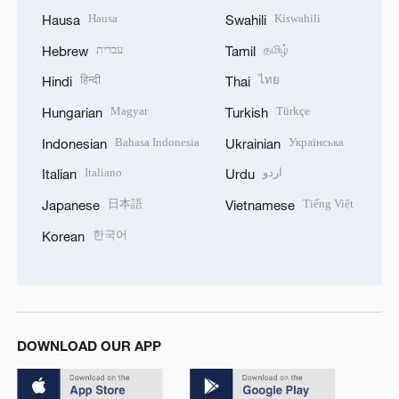
Hausa
Kiswahili
Hausa
Swahili
עברית
தமிழ்
Hebrew
Tamil
हिन्दी
ไทย
Hindi
Thai
Magyar
Türkçe
Hungarian
Turkish
Bahasa Indonesia
Українська
Indonesian
Ukrainian
Italiano
اردو
Italian
Urdu
日本語
Tiếng Việt
Japanese
Vietnamese
한국어
Korean
DOWNLOAD OUR APP