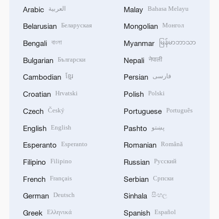
العربية
Bahasa Melayu
Arabic
Malay
Беларуская
Монгол
Belarusian
Mongolian
বাংলা
မြန်မာဘာသာ
Bengali
Myanmar
Български
नेपाली
Bulgarian
Nepali
ខ្មែរ
فارسی
Cambodian
Persian
Hrvatski
Polski
Croatian
Polish
Český
Português
Czech
Portuguese
English
پښتو
English
Pashto
Esperanto
Română
Esperanto
Romanian
Filipino
Русский
Filipino
Russian
Français
Српски
French
Serbian
Deutsch
සිංහල
German
Sinhala
Ελληνικά
Español
Greek
Spanish