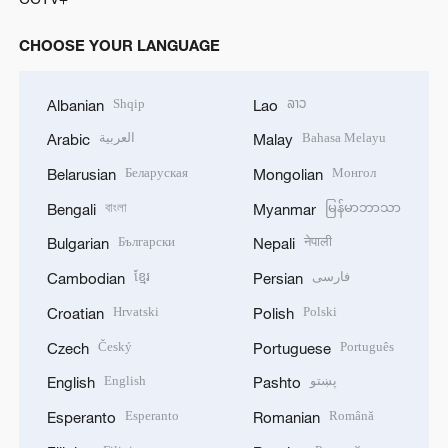
CHOOSE YOUR LANGUAGE
Shqip
ລາວ
Albanian
Lao
العربية
Bahasa Melayu
Arabic
Malay
Беларуская
Монгол
Belarusian
Mongolian
বাংলা
မြန်မာဘာသာ
Bengali
Myanmar
Български
नेपाली
Bulgarian
Nepali
ខ្មែរ
فارسی
Cambodian
Persian
Hrvatski
Polski
Croatian
Polish
Český
Português
Czech
Portuguese
English
پښتو
English
Pashto
Esperanto
Română
Esperanto
Romanian