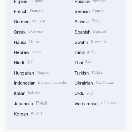
Filipino
Русский
Filipino
Russian
Français
Српски
French
Serbian
Deutsch
සිංහල
German
Sinhala
Ελληνικά
Español
Greek
Spanish
Hausa
Kiswahili
Hausa
Swahili
עברית
தமிழ்
Hebrew
Tamil
हिन्दी
ไทย
Hindi
Thai
Magyar
Türkçe
Hungarian
Turkish
Bahasa Indonesia
Українська
Indonesian
Ukrainian
Italiano
اردو
Italian
Urdu
日本語
Tiếng Việt
Japanese
Vietnamese
한국어
Korean