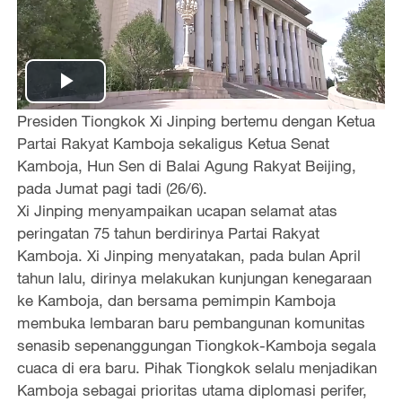
P
Presiden Tiongkok Xi Jinping bertemu dengan Ketua
l
Partai Rakyat Kamboja sekaligus Ketua Senat
Kamboja, Hun Sen di Balai Agung Rakyat Beijing,
a
pada Jumat pagi tadi (26/6).
Xi Jinping menyampaikan ucapan selamat atas
y
peringatan 75 tahun berdirinya Partai Rakyat
Kamboja. Xi Jinping menyatakan, pada bulan April
V
tahun lalu, dirinya melakukan kunjungan kenegaraan
i
ke Kamboja, dan bersama pemimpin Kamboja
membuka lembaran baru pembangunan komunitas
d
senasib sepenanggungan Tiongkok-Kamboja segala
cuaca di era baru. Pihak Tiongkok selalu menjadikan
e
Kamboja sebagai prioritas utama diplomasi perifer,