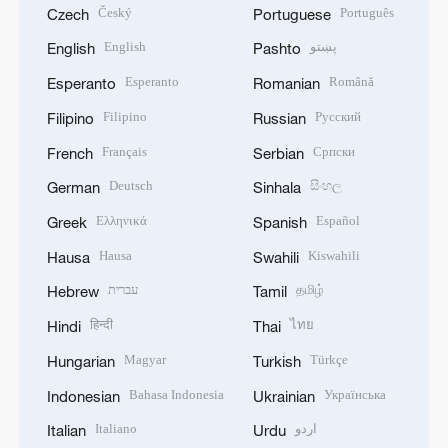
Český
Português
Czech
Portuguese
English
پښتو
English
Pashto
Esperanto
Română
Esperanto
Romanian
Filipino
Русский
Filipino
Russian
Français
Српски
French
Serbian
Deutsch
සිංහල
German
Sinhala
Ελληνικά
Español
Greek
Spanish
Hausa
Kiswahili
Hausa
Swahili
עברית
தமிழ்
Hebrew
Tamil
हिन्दी
ไทย
Hindi
Thai
Magyar
Türkçe
Hungarian
Turkish
Bahasa Indonesia
Українська
Indonesian
Ukrainian
Italiano
اردو
Italian
Urdu