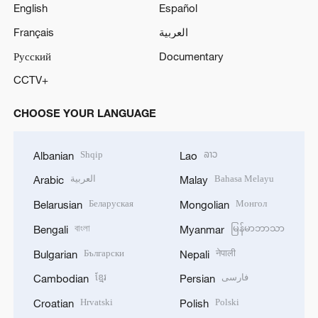
English
Español
Français
العربية
Русский
Documentary
CCTV+
CHOOSE YOUR LANGUAGE
Shqip
ລາວ
Albanian
Lao
العربية
Bahasa Melayu
Arabic
Malay
Беларуская
Монгол
Belarusian
Mongolian
বাংলা
မြန်မာဘာသာ
Bengali
Myanmar
Български
नेपाली
Bulgarian
Nepali
ខ្មែរ
فارسی
Cambodian
Persian
Hrvatski
Polski
Croatian
Polish