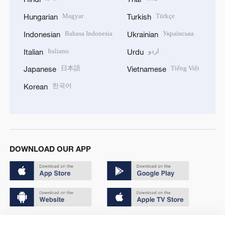
Magyar
Türkçe
Hungarian
Turkish
Bahasa Indonesia
Українська
Indonesian
Ukrainian
Italiano
اردو
Italian
Urdu
日本語
Tiếng Việt
Japanese
Vietnamese
한국어
Korean
DOWNLOAD OUR APP
Copyright © 2024 CGTN.