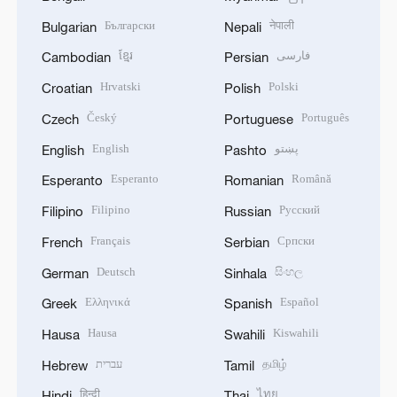
Български
नेपाली
Bulgarian
Nepali
ខ្មែរ
فارسی
Cambodian
Persian
Hrvatski
Polski
Croatian
Polish
Český
Português
Czech
Portuguese
English
پښتو
English
Pashto
Esperanto
Română
Esperanto
Romanian
Filipino
Русский
Filipino
Russian
Français
Српски
French
Serbian
Deutsch
සිංහල
German
Sinhala
Ελληνικά
Español
Greek
Spanish
Hausa
Kiswahili
Hausa
Swahili
עברית
தமிழ்
Hebrew
Tamil
हिन्दी
ไทย
Hindi
Thai