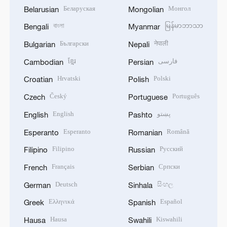
Беларуская
Монгол
Belarusian
Mongolian
বাংলা
မြန်မာဘာသာ
Bengali
Myanmar
Български
नेपाली
Bulgarian
Nepali
ខ្មែរ
فارسی
Cambodian
Persian
Hrvatski
Polski
Croatian
Polish
Český
Português
Czech
Portuguese
English
پښتو
English
Pashto
Esperanto
Română
Esperanto
Romanian
Filipino
Русский
Filipino
Russian
Français
Српски
French
Serbian
Deutsch
සිංහල
German
Sinhala
Ελληνικά
Español
Greek
Spanish
Hausa
Kiswahili
Hausa
Swahili