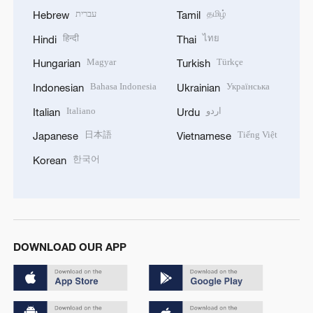
עברית
தமிழ்
Hebrew
Tamil
हिन्दी
ไทย
Hindi
Thai
Magyar
Türkçe
Hungarian
Turkish
Bahasa Indonesia
Українська
Indonesian
Ukrainian
Italiano
اردو
Italian
Urdu
日本語
Tiếng Việt
Japanese
Vietnamese
한국어
Korean
DOWNLOAD OUR APP