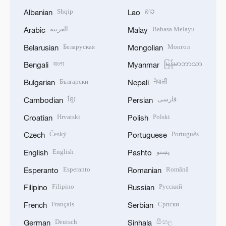
Shqip
ລາວ
Albanian
Lao
العربية
Bahasa Melayu
Arabic
Malay
Беларуская
Монгол
Belarusian
Mongolian
বাংলা
မြန်မာဘာသာ
Bengali
Myanmar
Български
नेपाली
Bulgarian
Nepali
ខ្មែរ
فارسی
Cambodian
Persian
Hrvatski
Polski
Croatian
Polish
Český
Português
Czech
Portuguese
English
پښتو
English
Pashto
Esperanto
Română
Esperanto
Romanian
Filipino
Русский
Filipino
Russian
Français
Српски
French
Serbian
Deutsch
සිංහල
German
Sinhala