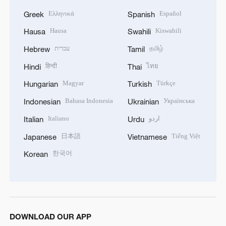
Ελληνικά
Español
Greek
Spanish
Hausa
Kiswahili
Hausa
Swahili
עברית
தமிழ்
Hebrew
Tamil
हिन्दी
ไทย
Hindi
Thai
Magyar
Türkçe
Hungarian
Turkish
Bahasa Indonesia
Українська
Indonesian
Ukrainian
Italiano
اردو
Italian
Urdu
日本語
Tiếng Việt
Japanese
Vietnamese
한국어
Korean
DOWNLOAD OUR APP