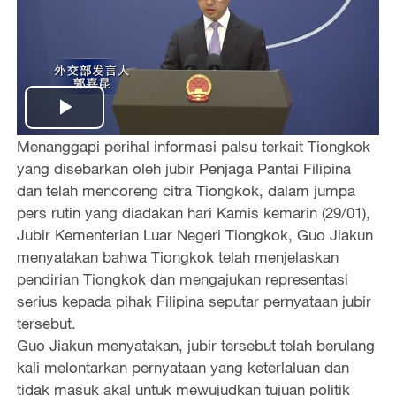
P
Menanggapi perihal informasi palsu terkait Tiongkok
l
yang disebarkan oleh jubir Penjaga Pantai Filipina
dan telah mencoreng citra Tiongkok, dalam jumpa
a
pers rutin yang diadakan hari Kamis kemarin (29/01),
Jubir Kementerian Luar Negeri Tiongkok, Guo Jiakun
y
menyatakan bahwa Tiongkok telah menjelaskan
pendirian Tiongkok dan mengajukan representasi
V
serius kepada pihak Filipina seputar pernyataan jubir
i
tersebut.
Guo Jiakun menyatakan, jubir tersebut telah berulang
d
kali melontarkan pernyataan yang keterlaluan dan
tidak masuk akal untuk mewujudkan tujuan politik