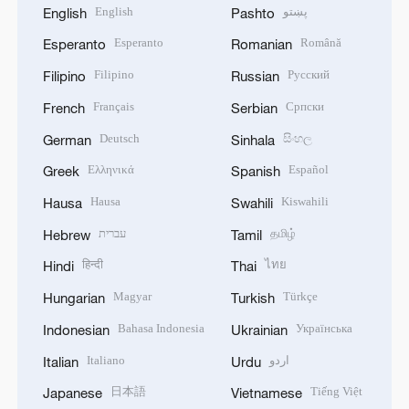
English
پښتو
English
Pashto
Esperanto
Română
Esperanto
Romanian
Filipino
Русский
Filipino
Russian
Français
Српски
French
Serbian
Deutsch
සිංහල
German
Sinhala
Ελληνικά
Español
Greek
Spanish
Hausa
Kiswahili
Hausa
Swahili
עברית
தமிழ்
Hebrew
Tamil
हिन्दी
ไทย
Hindi
Thai
Magyar
Türkçe
Hungarian
Turkish
Bahasa Indonesia
Українська
Indonesian
Ukrainian
Italiano
اردو
Italian
Urdu
日本語
Tiếng Việt
Japanese
Vietnamese