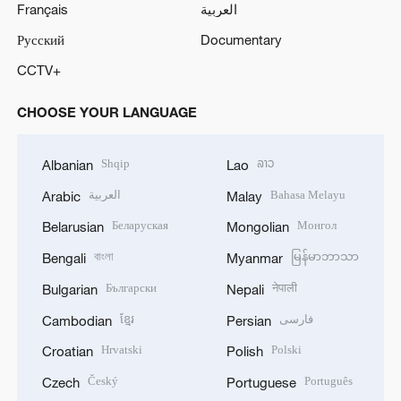
Français
العربية
Русский
Documentary
CCTV+
CHOOSE YOUR LANGUAGE
Shqip
ລາວ
Albanian
Lao
العربية
Bahasa Melayu
Arabic
Malay
Беларуская
Монгол
Belarusian
Mongolian
বাংলা
မြန်မာဘာသာ
Bengali
Myanmar
Български
नेपाली
Bulgarian
Nepali
ខ្មែរ
فارسی
Cambodian
Persian
Hrvatski
Polski
Croatian
Polish
Český
Português
Czech
Portuguese