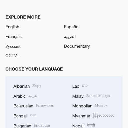
EXPLORE MORE
English
Español
Français
العربية
Русский
Documentary
CCTV+
CHOOSE YOUR LANGUAGE
Shqip
ລາວ
Albanian
Lao
العربية
Bahasa Melayu
Arabic
Malay
Беларуская
Монгол
Belarusian
Mongolian
বাংলা
မြန်မာဘာသာ
Bengali
Myanmar
Български
नेपाली
Bulgarian
Nepali