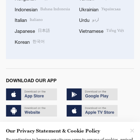
Bahasa Indonesia
Українська
Indonesian
Ukrainian
Italiano
اردو
Italian
Urdu
日本語
Tiếng Việt
Japanese
Vietnamese
한국어
Korean
DOWNLOAD OUR APP
Copyright © 2024 CGTN.
Our Privacy Statement & Cookie Policy
京ICP备20000184号
By continuing to browse our site you agree to our use of cookies, revised