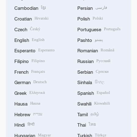
ខ្មែរ
فارسی
Cambodian
Persian
Hrvatski
Polski
Croatian
Polish
Český
Português
Czech
Portuguese
English
پښتو
English
Pashto
Esperanto
Română
Esperanto
Romanian
Filipino
Русский
Filipino
Russian
Français
Српски
French
Serbian
Deutsch
සිංහල
German
Sinhala
Ελληνικά
Español
Greek
Spanish
Hausa
Kiswahili
Hausa
Swahili
עברית
தமிழ்
Hebrew
Tamil
हिन्दी
ไทย
Hindi
Thai
Magyar
Türkçe
Hungarian
Turkish