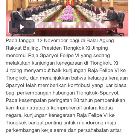
P
Pada tanggal 12 November pagi di Balai Agung
l
Rakyat Beijing, Presiden Tiongkok Xi Jinping
menemui Raja Spanyol Felipe VI yang sedang
a
melakukan kunjungan kenegaraan di Tiongkok. Xi
Jinping menyambut baik kunjungan Raja Felipe VI ke
y
Tiongkok, dan menunjukkan bahwa keluarga kerajaan
Spanyol telah memberikan kontribusi yang luar biasa
V
bagi perkembangan hubungan Tiongkok-Spanyol.
i
Pada kesempatan peringatan 20 tahun pembentukan
kemitraan strategis komprehensif antara kedua
d
negara, kunjungan kenegaraan Raja Felipe VI ke
Tiongkok sangat penting untuk mendorong maju
e
perkembangan kerja sama dan persahabatan antar