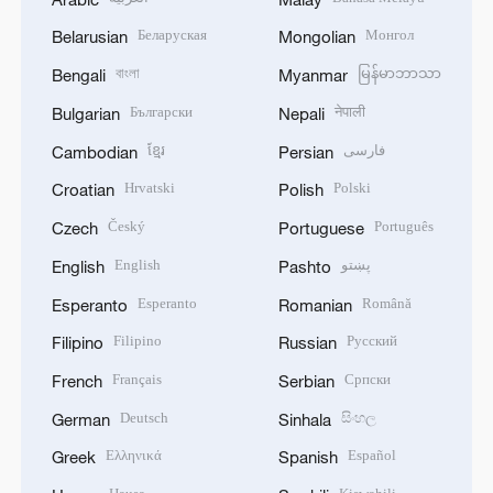
Беларуская
Монгол
Belarusian
Mongolian
বাংলা
မြန်မာဘာသာ
Bengali
Myanmar
Български
नेपाली
Bulgarian
Nepali
ខ្មែរ
فارسی
Cambodian
Persian
Hrvatski
Polski
Croatian
Polish
Český
Português
Czech
Portuguese
English
پښتو
English
Pashto
Esperanto
Română
Esperanto
Romanian
Filipino
Русский
Filipino
Russian
Français
Српски
French
Serbian
Deutsch
සිංහල
German
Sinhala
Ελληνικά
Español
Greek
Spanish