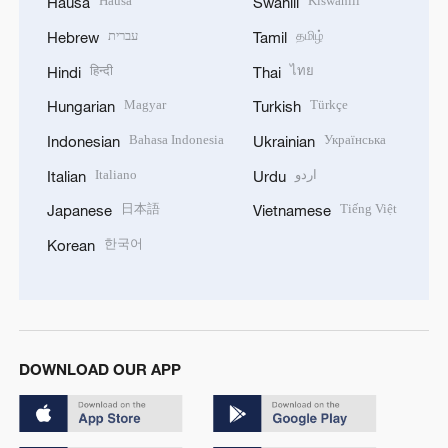
Hausa
Kiswahili
Hausa
Swahili
עברית
தமிழ்
Hebrew
Tamil
हिन्दी
ไทย
Hindi
Thai
Magyar
Türkçe
Hungarian
Turkish
Bahasa Indonesia
Українська
Indonesian
Ukrainian
Italiano
اردو
Italian
Urdu
日本語
Tiếng Việt
Japanese
Vietnamese
한국어
Korean
DOWNLOAD OUR APP