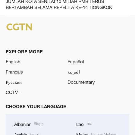
JUMLAH KOTA SENILAI 10 MILIAR RMB TERUS
BERTAMBAH SELAMA REPELITA KE-14 TIONGKOK
EXPLORE MORE
English
Español
Français
العربية
Русский
Documentary
CCTV+
CHOOSE YOUR LANGUAGE
Shqip
ລາວ
Albanian
Lao
العربية
Bahasa Melayu
Arabic
Malay