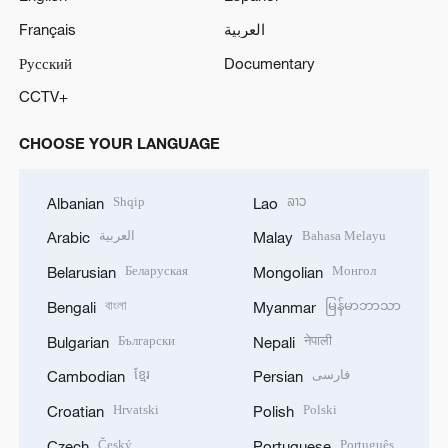
Français
العربية
Русский
Documentary
CCTV+
CHOOSE YOUR LANGUAGE
Shqip
ລາວ
Albanian
Lao
العربية
Bahasa Melayu
Arabic
Malay
Беларуская
Монгол
Belarusian
Mongolian
বাংলা
မြန်မာဘာသာ
Bengali
Myanmar
Български
नेपाली
Bulgarian
Nepali
ខ្មែរ
فارسی
Cambodian
Persian
Hrvatski
Polski
Croatian
Polish
Český
Português
Czech
Portuguese