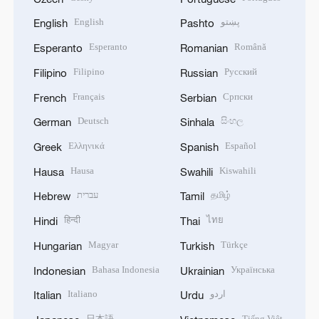
English
پښتو
English
Pashto
Esperanto
Română
Esperanto
Romanian
Filipino
Русский
Filipino
Russian
Français
Српски
French
Serbian
Deutsch
සිංහල
German
Sinhala
Ελληνικά
Español
Greek
Spanish
Hausa
Kiswahili
Hausa
Swahili
עברית
தமிழ்
Hebrew
Tamil
हिन्दी
ไทย
Hindi
Thai
Magyar
Türkçe
Hungarian
Turkish
Bahasa Indonesia
Українська
Indonesian
Ukrainian
Italiano
اردو
Italian
Urdu
日本語
Tiếng Việt