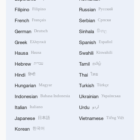
Filipino
Русский
Filipino
Russian
Français
Српски
French
Serbian
Deutsch
සිංහල
German
Sinhala
Ελληνικά
Español
Greek
Spanish
Hausa
Kiswahili
Hausa
Swahili
עברית
தமிழ்
Hebrew
Tamil
हिन्दी
ไทย
Hindi
Thai
Magyar
Türkçe
Hungarian
Turkish
Bahasa Indonesia
Українська
Indonesian
Ukrainian
Italiano
اردو
Italian
Urdu
日本語
Tiếng Việt
Japanese
Vietnamese
한국어
Korean