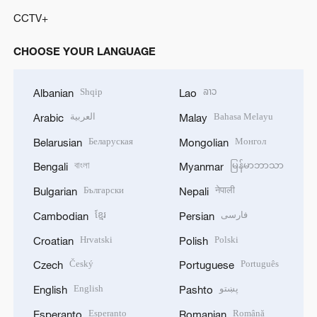
CCTV+
CHOOSE YOUR LANGUAGE
Shqip
ລາວ
Albanian
Lao
العربية
Bahasa Melayu
Arabic
Malay
Беларуская
Монгол
Belarusian
Mongolian
বাংলা
မြန်မာဘာသာ
Bengali
Myanmar
Български
नेपाली
Bulgarian
Nepali
ខ្មែរ
فارسی
Cambodian
Persian
Hrvatski
Polski
Croatian
Polish
Český
Português
Czech
Portuguese
English
پښتو
English
Pashto
Esperanto
Română
Esperanto
Romanian