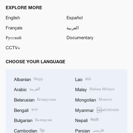
EXPLORE MORE
English
Español
Français
العربية
Русский
Documentary
CCTV+
CHOOSE YOUR LANGUAGE
Shqip
ລາວ
Albanian
Lao
العربية
Bahasa Melayu
Arabic
Malay
Беларуская
Монгол
Belarusian
Mongolian
বাংলা
မြန်မာဘာသာ
Bengali
Myanmar
Български
नेपाली
Bulgarian
Nepali
ខ្មែរ
فارسی
Cambodian
Persian