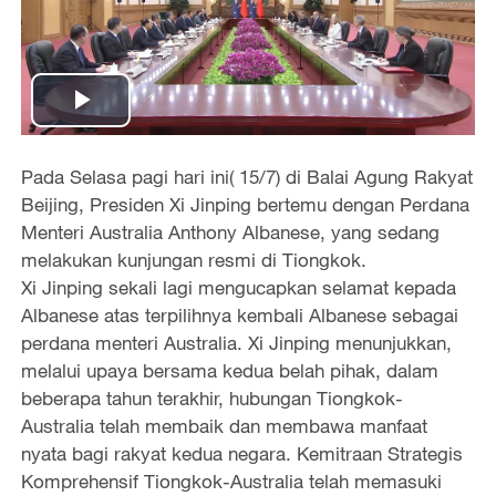
P
l
Pada Selasa pagi hari ini( 15/7) di Balai Agung Rakyat
Beijing, Presiden Xi Jinping bertemu dengan Perdana
a
Menteri Australia Anthony Albanese, yang sedang
melakukan kunjungan resmi di Tiongkok.
y
Xi Jinping sekali lagi mengucapkan selamat kepada
Albanese atas terpilihnya kembali Albanese sebagai
V
perdana menteri Australia. Xi Jinping menunjukkan,
i
melalui upaya bersama kedua belah pihak, dalam
beberapa tahun terakhir, hubungan Tiongkok-
d
Australia telah membaik dan membawa manfaat
nyata bagi rakyat kedua negara. Kemitraan Strategis
e
Komprehensif Tiongkok-Australia telah memasuki