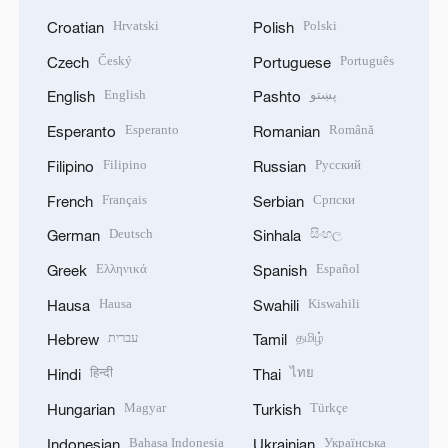
Hrvatski
Polski
Croatian
Polish
Český
Português
Czech
Portuguese
English
پښتو
English
Pashto
Esperanto
Română
Esperanto
Romanian
Filipino
Русский
Filipino
Russian
Français
Српски
French
Serbian
Deutsch
සිංහල
German
Sinhala
Ελληνικά
Español
Greek
Spanish
Hausa
Kiswahili
Hausa
Swahili
עברית
தமிழ்
Hebrew
Tamil
हिन्दी
ไทย
Hindi
Thai
Magyar
Türkçe
Hungarian
Turkish
Bahasa Indonesia
Українська
Indonesian
Ukrainian