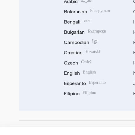
Arabic
العربية
Belarusian
Беларуская
Bengali
বাংলা
Bulgarian
Български
Cambodian
ខ្មែរ
Croatian
Hrvatski
Czech
Český
English
English
Esperanto
Esperanto
Filipino
Filipino
DOWNLOAD OUR APP