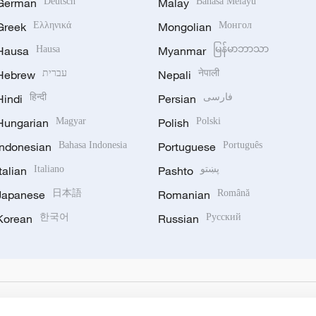
German
Deutsch
Malay
Bahasa Melayu
Greek
Ελληνικά
Mongolian
Монгол
Hausa
Hausa
Myanmar
မြန်မာဘာသာ
Hebrew
עברית
Nepali
नेपाली
Hindi
हिन्दी
Persian
فارسی
Hungarian
Magyar
Polish
Polski
Indonesian
Bahasa Indonesia
Portuguese
Português
Italian
Italiano
Pashto
پښتو
Japanese
日本語
Romanian
Română
Korean
한국어
Russian
Русский