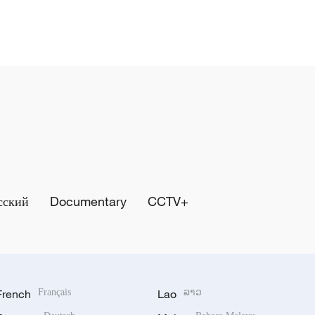
сский
Documentary
CCTV+
French
Français
Lao
ລາວ