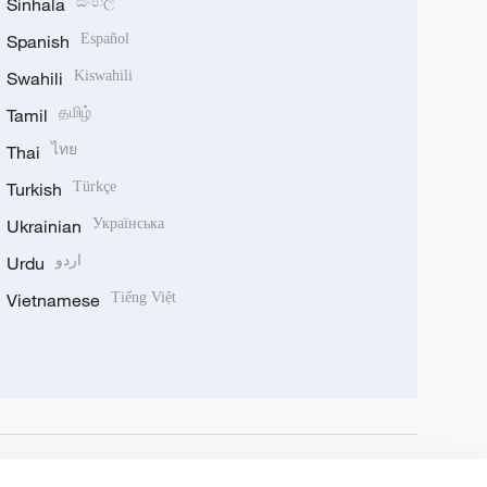
Sinhala
සිංහල
Spanish
Español
Swahili
Kiswahili
Tamil
தமிழ்
Thai
ไทย
Turkish
Türkçe
Ukrainian
Українська
Urdu
اردو
Vietnamese
Tiếng Việt