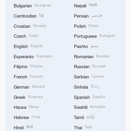
Български
नेपाली
Bulgarian
Nepali
ខ្មែរ
فارسی
Cambodian
Persian
Hrvatski
Polski
Croatian
Polish
Český
Português
Czech
Portuguese
English
پښتو
English
Pashto
Esperanto
Română
Esperanto
Romanian
Filipino
Русский
Filipino
Russian
Français
Српски
French
Serbian
Deutsch
සිංහල
German
Sinhala
Ελληνικά
Español
Greek
Spanish
Hausa
Kiswahili
Hausa
Swahili
עברית
தமிழ்
Hebrew
Tamil
हिन्दी
ไทย
Hindi
Thai