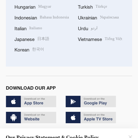
Magyar
Türkçe
Hungarian
Turkish
Bahasa Indonesia
Українська
Indonesian
Ukrainian
Italiano
اردو
Italian
Urdu
日本語
Tiếng Việt
Japanese
Vietnamese
한국어
Korean
DOWNLOAD OUR APP
Copyright © 2024 CGTN.
Our Privacy Statement & Cookie Policy