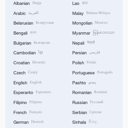
Shqip
ລາວ
Albanian
Lao
العربية
Bahasa Melayu
Arabic
Malay
Беларуская
Монгол
Belarusian
Mongolian
বাংলা
မြန်မာဘာသာ
Bengali
Myanmar
Български
नेपाली
Bulgarian
Nepali
ខ្មែរ
فارسی
Cambodian
Persian
Hrvatski
Polski
Croatian
Polish
Český
Português
Czech
Portuguese
English
پښتو
English
Pashto
Esperanto
Română
Esperanto
Romanian
Filipino
Русский
Filipino
Russian
Français
Српски
French
Serbian
Deutsch
සිංහල
German
Sinhala