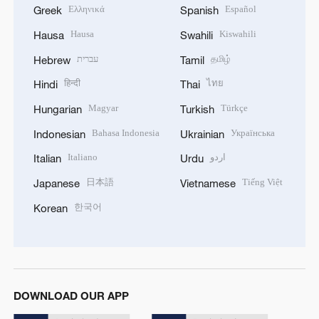
Ελληνικά
Español
Greek
Spanish
Hausa
Kiswahili
Hausa
Swahili
עברית
தமிழ்
Hebrew
Tamil
हिन्दी
ไทย
Hindi
Thai
Magyar
Türkçe
Hungarian
Turkish
Bahasa Indonesia
Українська
Indonesian
Ukrainian
Italiano
اردو
Italian
Urdu
日本語
Tiếng Việt
Japanese
Vietnamese
한국어
Korean
DOWNLOAD OUR APP