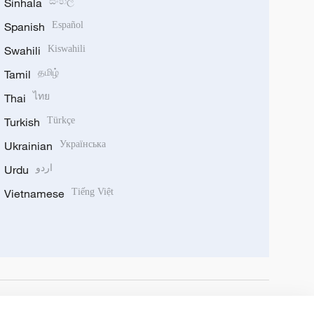
Sinhala
සිංහල
Spanish
Español
Swahili
Kiswahili
Tamil
தமிழ்
Thai
ไทย
Turkish
Türkçe
Ukrainian
Українська
Urdu
اردو
Vietnamese
Tiếng Việt