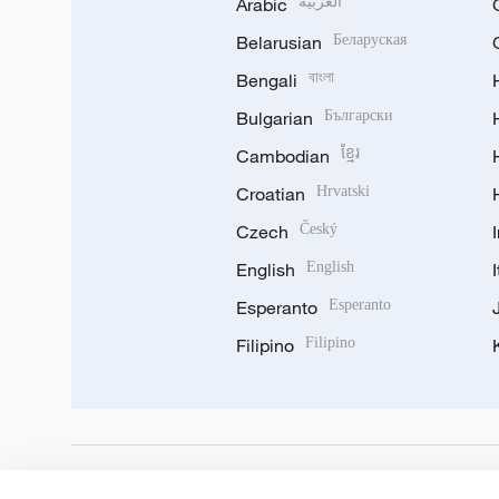
Arabic
العربية
Belarusian
Беларуская
Bengali
বাংলা
Bulgarian
Български
Cambodian
ខ្មែរ
Croatian
Hrvatski
Czech
Český
English
English
Esperanto
Esperanto
Filipino
Filipino
DOWNLOAD OUR APP