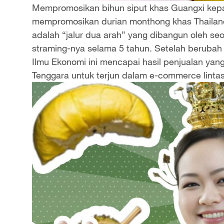
Mempromosikan bihun siput khas Guangxi kepad
l
mempromosikan durian monthong khas Thailand 
adalah “jalur dua arah” yang dibangun oleh seo
a
straming-nya selama 5 tahun. Setelah berubah h
y
Ilmu Ekonomi ini mencapai hasil penjualan ya
Tenggara untuk terjun dalam e-commerce linta
V
i
d
e
o