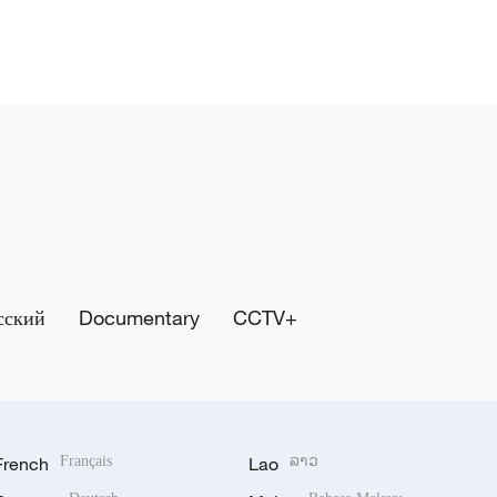
сский
Documentary
CCTV+
French
Français
Lao
ລາວ