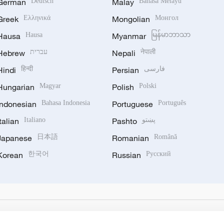
German
Deutsch
Malay
Bahasa Melayu
Greek
Ελληνικά
Mongolian
Монгол
Hausa
Hausa
Myanmar
မြန်မာဘာသာ
Hebrew
עברית
Nepali
नेपाली
Hindi
हिन्दी
Persian
فارسی
Hungarian
Magyar
Polish
Polski
Indonesian
Bahasa Indonesia
Portuguese
Português
Italian
Italiano
Pashto
پښتو
Japanese
日本語
Romanian
Română
Korean
한국어
Russian
Русский