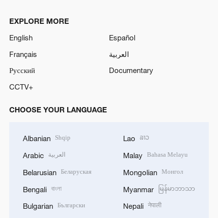
EXPLORE MORE
English
Español
Français
العربية
Русский
Documentary
CCTV+
CHOOSE YOUR LANGUAGE
Shqip
ລາວ
Albanian
Lao
العربية
Bahasa Melayu
Arabic
Malay
Беларуская
Монгол
Belarusian
Mongolian
বাংলা
မြန်မာဘာသာ
Bengali
Myanmar
Български
नेपाली
Bulgarian
Nepali