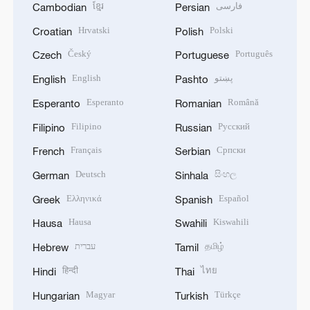
ខ្មែរ
فارسی
Cambodian
Persian
Hrvatski
Polski
Croatian
Polish
Český
Português
Czech
Portuguese
English
پښتو
English
Pashto
Esperanto
Română
Esperanto
Romanian
Filipino
Русский
Filipino
Russian
Français
Српски
French
Serbian
Deutsch
සිංහල
German
Sinhala
Ελληνικά
Español
Greek
Spanish
Hausa
Kiswahili
Hausa
Swahili
עברית
தமிழ்
Hebrew
Tamil
हिन्दी
ไทย
Hindi
Thai
Magyar
Türkçe
Hungarian
Turkish