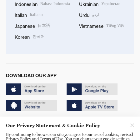
Bahasa Indonesia
Українська
Indonesian
Ukrainian
Italiano
اردو
Italian
Urdu
日本語
Tiếng Việt
Japanese
Vietnamese
한국어
Korean
DOWNLOAD OUR APP
Copyright © 2024 CGTN.
Our Privacy Statement & Cookie Policy
京ICP备20000184号
By continuing to browse our site you agree to our use of cookies, revised
Privacy Policy and Terms of Use. You can change your cookie settings