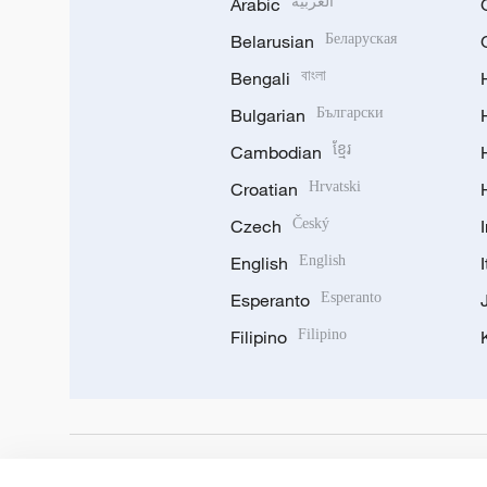
Arabic
العربية
Belarusian
Беларуская
Bengali
বাংলা
Bulgarian
Български
Cambodian
ខ្មែរ
Croatian
Hrvatski
Czech
Český
English
English
Esperanto
Esperanto
Filipino
Filipino
DOWNLOAD OUR APP