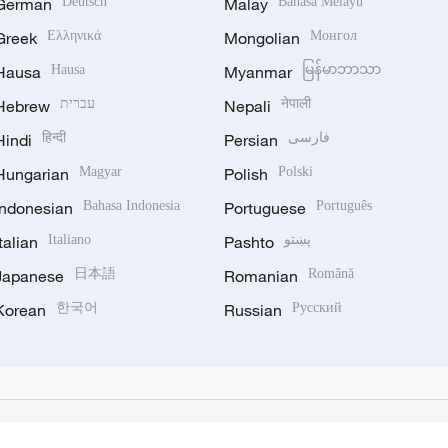
German
Deutsch
Malay
Bahasa Melayu
Greek
Ελληνικά
Mongolian
Монгол
Hausa
Hausa
Myanmar
မြန်မာဘာသာ
Hebrew
עברית
Nepali
नेपाली
Hindi
हिन्दी
Persian
فارسی
Hungarian
Magyar
Polish
Polski
Indonesian
Bahasa Indonesia
Portuguese
Português
Italian
Italiano
Pashto
پښتو
Japanese
日本語
Romanian
Română
Korean
한국어
Russian
Русский