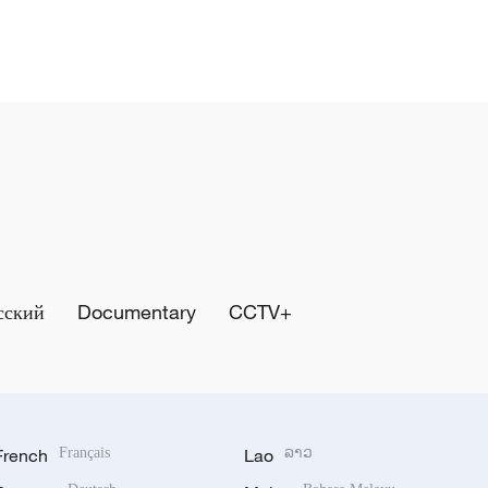
сский
Documentary
CCTV+
French
Français
Lao
ລາວ