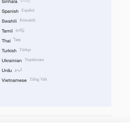
Sinhala
සිංහල
Spanish
Español
Swahili
Kiswahili
Tamil
தமிழ்
Thai
ไทย
Turkish
Türkçe
Ukrainian
Українська
Urdu
اردو
Vietnamese
Tiếng Việt