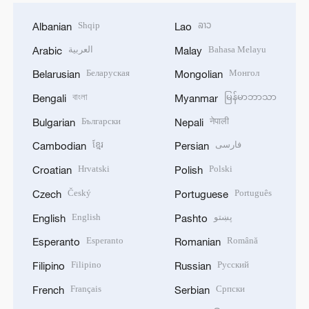
Shqip
ລາວ
Albanian
Lao
العربية
Bahasa Melayu
Arabic
Malay
Беларуская
Монгол
Belarusian
Mongolian
বাংলা
မြန်မာဘာသာ
Bengali
Myanmar
Български
नेपाली
Bulgarian
Nepali
ខ្មែរ
فارسی
Cambodian
Persian
Hrvatski
Polski
Croatian
Polish
Český
Português
Czech
Portuguese
English
پښتو
English
Pashto
Esperanto
Română
Esperanto
Romanian
Filipino
Русский
Filipino
Russian
Français
Српски
French
Serbian