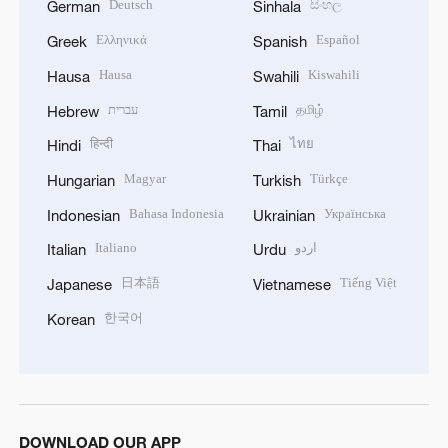
Deutsch
සිංහල
German
Sinhala
Ελληνικά
Español
Greek
Spanish
Hausa
Kiswahili
Hausa
Swahili
עברית
தமிழ்
Hebrew
Tamil
हिन्दी
ไทย
Hindi
Thai
Magyar
Türkçe
Hungarian
Turkish
Bahasa Indonesia
Українська
Indonesian
Ukrainian
Italiano
اردو
Italian
Urdu
日本語
Tiếng Việt
Japanese
Vietnamese
한국어
Korean
DOWNLOAD OUR APP